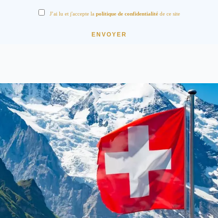
J’ai lu et j'accepte la
politique de confidentialité
de ce site
ENVOYER