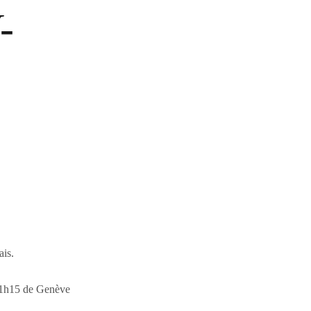
-
is.
t 1h15 de Genève