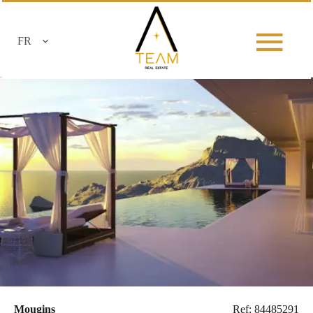
FR
Mougins
Ref: 84485291