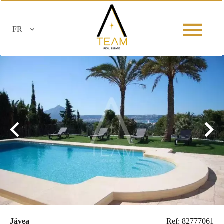
FR
Jávea
Ref: 82777061