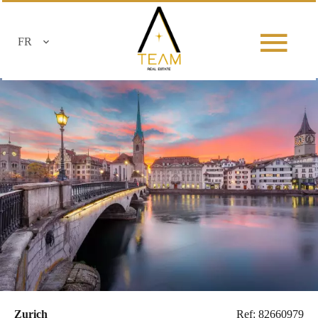
FR
Zurich
Ref: 82660979