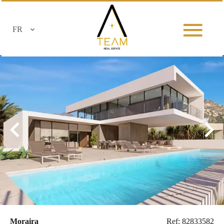
FR
Moraira
Ref: 82833582