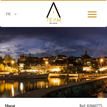
FR
Morat
Ref: 82660775