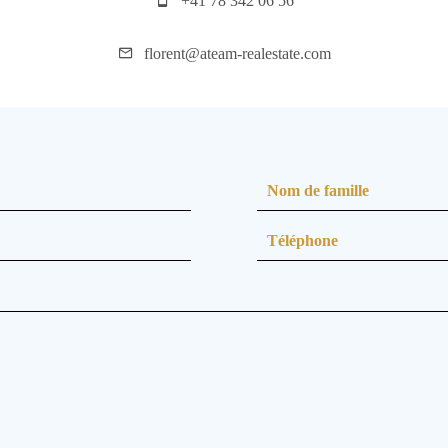
+41 78 342 06 56
florent@ateam-realestate.com