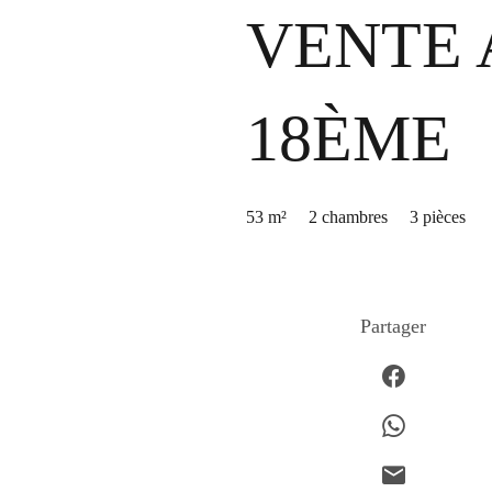
VENTE 
18ÈME
53 m²
2 chambres
3 pièces
Partager